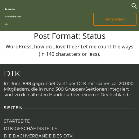
Deutscher
Teckelklub 1888
Anmelden
e.V.
Post Format: Status
WordPress, how do I love thee? Let me count the ways
(in 140 characters or less).
DTK
Im Juni 1888 gegründet zählt der DTK mit seinen ca. 20.000
Mitgliedern, die in rund 300 Gruppen/Sektionen integriert
sind, zu den ältesten Hundezuchtvereinen in Deutschland.
SEITEN
STARTSEITE
DTK-GESCHÄFTSSTELLE
DIE DACHVERBÄNDE DES DTK