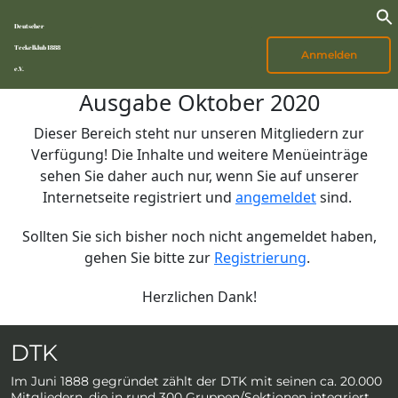
Deutscher
Teckelklub 1888
Anmelden
e.V.
Ausgabe Oktober 2020
Dieser Bereich steht nur unseren Mitgliedern zur
Verfügung! Die Inhalte und weitere Menüeinträge
sehen Sie daher auch nur, wenn Sie auf unserer
Internetseite registriert und
angemeldet
sind.
Sollten Sie sich bisher noch nicht angemeldet haben,
gehen Sie bitte zur
Registrierung
.
Herzlichen Dank!
DTK
Im Juni 1888 gegründet zählt der DTK mit seinen ca. 20.000
Mitgliedern, die in rund 300 Gruppen/Sektionen integriert