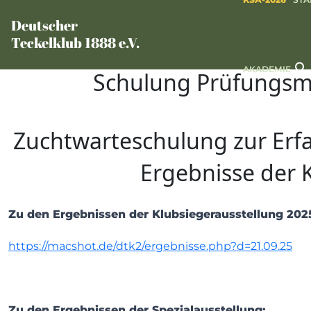
Deutscher
Teckelklub 1888 e.V.
AKADEMIE
Schulung Prüfungsma
Zuchtwarteschulung zur Erf
Ergebnisse der 
Zu den Ergebnissen der Klubsiegerausstellung
202
https://macshot.de/dtk2/ergebnisse.php?d=21.09.25
Zu den Ergebnissen der Spezialausstellung: