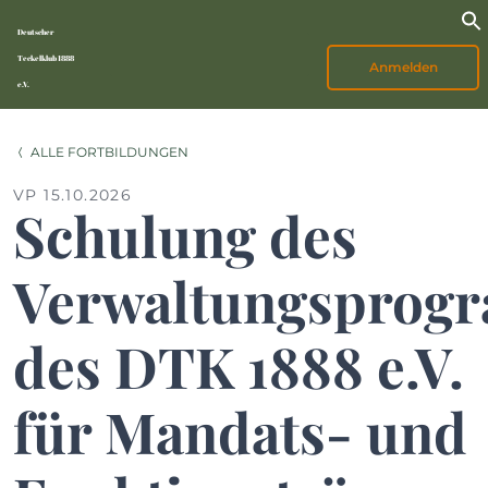
Deutscher
Teckelklub 1888
Anmelden
e.V.
ALLE FORTBILDUNGEN
VP 15.10.2026
Schulung des
Verwaltungsprog
des DTK 1888 e.V.
für Mandats- und