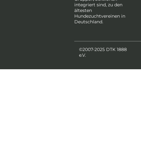
integriert sind, zu den
ältesten
Hundezuchtvereinen in
Deutschland.
©2007-2025 DTK 1888
e.V.