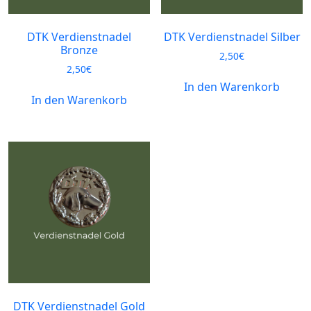
DTK Verdienstnadel
DTK Verdienstnadel Silber
Bronze
2,50
€
2,50
€
In den Warenkorb
In den Warenkorb
DTK Verdienstnadel Gold