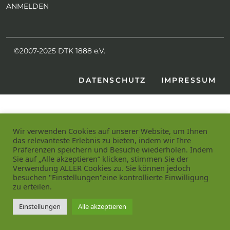
ANMELDEN
©2007-2025 DTK 1888 e.V.
DATENSCHUTZ
IMPRESSUM
Wir verwenden Cookies auf unserer Website, um Ihnen
das relevanteste Erlebnis zu bieten, indem wir Ihre
Präferenzen speichern und Besuche wiederholen. Indem
Sie auf „Alle akzeptieren“ klicken, stimmen Sie der
Verwendung ALLER Cookies zu. Sie können jedoch
besuchen "Einstellungen"eine kontrollierte Einwilligung
zu erteilen.
Einstellungen
Alle akzeptieren