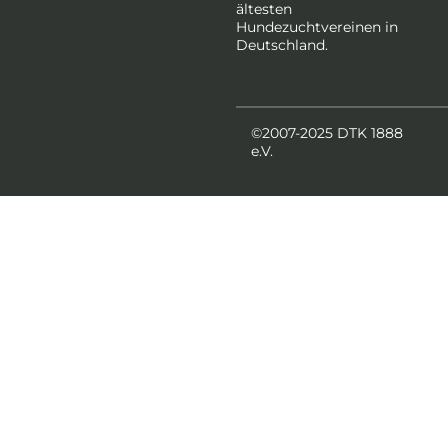
ältesten
Hundezuchtvereinen in
Deutschland.
©2007-2025 DTK 1888
e.V.