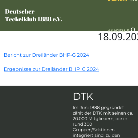
Deutscher
Teckelklub 1888 e.V.
AKADEMIE
18.09.20
Bericht zur Dreiländer BHP-G 2024
Ergebnisse zur Dreiländer BHP_G 2024
DTK
Im Juni 1888 gegründet
zählt der DTK mit seinen ca.
20.000 Mitgliedern, die in
rund 300
Gruppen/Sektionen
integriert sind, zu den