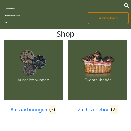
Deutscher
Teckelklub 1888
Anmelden
e.V.
Shop
Auszeichnungen
(3)
Zuchtzubehör
(2)