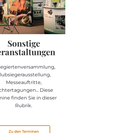
Sonstige
eranstaltungen
legiertenversammlung,
lubsiegerausstellung,
Messeauftritte,
chtertagungen... Diese
mine finden Sie in dieser
Rubrik.
Zu den Terminen