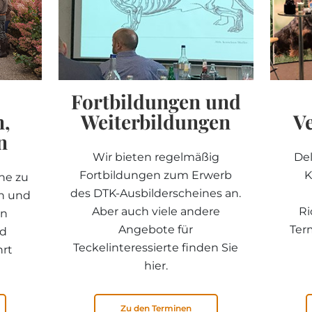
Fortbildungen und
n,
Weiterbildungen
V
n
Wir bieten regelmäßig
De
Fortbildungen zum Erwerb
K
ine zu
des DTK-Ausbilderscheines an.
n und
Aber auch viele andere
Ri
on
Angebote für
Ter
nd
Teckelinteressierte finden Sie
hrt
hier.
Zu den Terminen