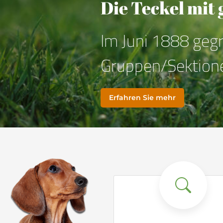
von DTK Züchtern
Zur Welpensuche
Teckelsuche
Mit unserer Online
Teckelsuche, können 