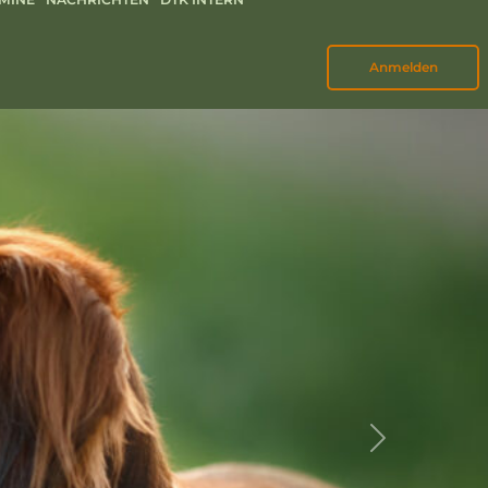
Anmelden
Next
en und Junghunden mit gesicher