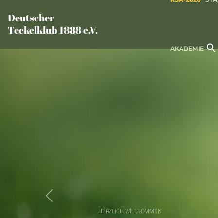
Deutscher
Teckelklub 1888 e.V.
AKADEMIE
WELPENSUCHE
Finde den richt
Previous
Über unsere Welp