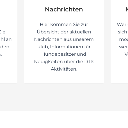
ahl an
Nachrichten aus unserem
möc
nden
Klub, Informationen für
wer
.
Hundebesitzer und
V
Neuigkeiten über die DTK
Aktivitäten.
 die
m Dackel